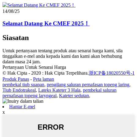
14/08/25
Selamat Datang Ke CMEF 2025！
Siasatan
Untuk pertanyaan tentang produk atau senarai harga kami, sila
tinggalkan e-mel anda kepada kami dan kami akan berhubung
dalam masa 24 jam.
Pertanyaan Untuk Senarai Harga
© Hak Cipta - 2020 : Hak Cipta Terpelihara.
浙ICP备18020550号-1
Produk Panas
-
Peta laman
pembekal tiub suapan
,
pengilang saluran pernafasan topeng laring
,
Tiub Endotrakeal
,
Lateks Kateter 3 Hala
,
pembekal saluran
pernafasan topeng laryngeal
,
Kateter sedutan
,
Hantar E-mel
x