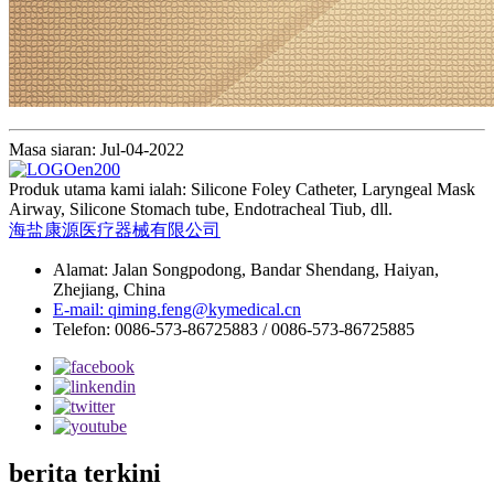
Masa siaran: Jul-04-2022
Produk utama kami ialah: Silicone Foley Catheter, Laryngeal Mask
Airway, Silicone Stomach tube, Endotracheal Tiub, dll.
海盐康源医疗器械有限公司
Alamat: Jalan Songpodong, Bandar Shendang, Haiyan,
Zhejiang, China
E-mail: qiming.feng@kymedical.cn
Telefon: 0086-573-86725883 / 0086-573-86725885
berita terkini