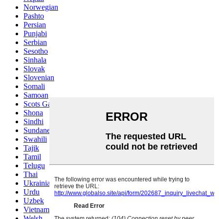
Norwegian
Pashto
Persian
Punjabi
Serbian
Sesotho
Sinhala
Slovak
Slovenian
Somali
Samoan
Scots Gaelic
Shona
Sindhi
Sundanese
Swahili
Tajik
Tamil
Telugu
Thai
Ukrainian
Urdu
Uzbek
Vietnamese
Welsh